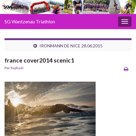
SG Wantzenau Triathlon
Toggl
IRONMANN DE NICE 28.06.2015
france cover2014 scenic1
Par
Raphaël