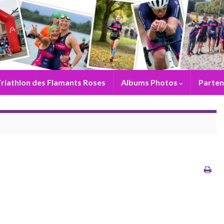
riathlon des Flamants Roses
Albums Photos
Parten