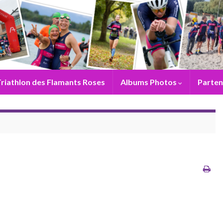
riathlon des Flamants Roses
Albums Photos
Parten