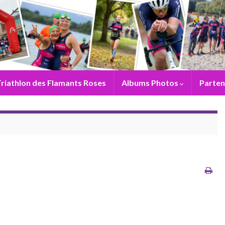
riathlon des Flamants Roses
Albums Photos
Parten