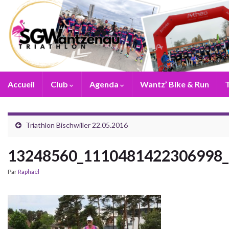
Accueil
Club
Agenda
Wantz’ Bike & Run
T
Triathlon Bischwiller 22.05.2016
13248560_1110481422306998
Par
Raphaël