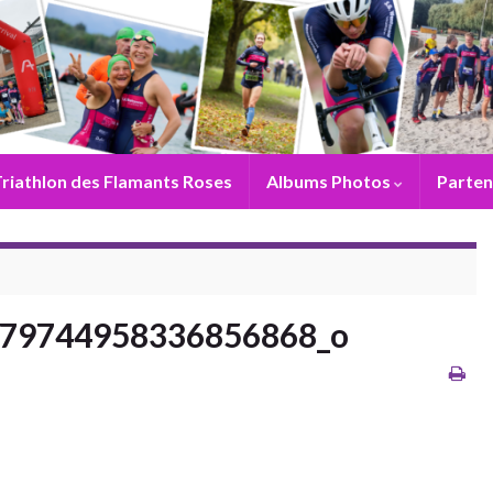
riathlon des Flamants Roses
Albums Photos
Parten
_79744958336856868_o