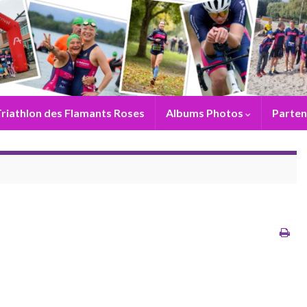
riathlon des Flamants Roses
Albums Photos
Parten