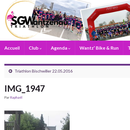
Accueil
Club
Agenda
Wantz’ Bike & Run
T
Triathlon Bischwiller 22.05.2016
IMG_1947
Par
Raphaël