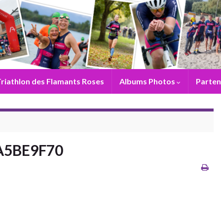
riathlon des Flamants Roses
Albums Photos
Parten
A5BE9F70