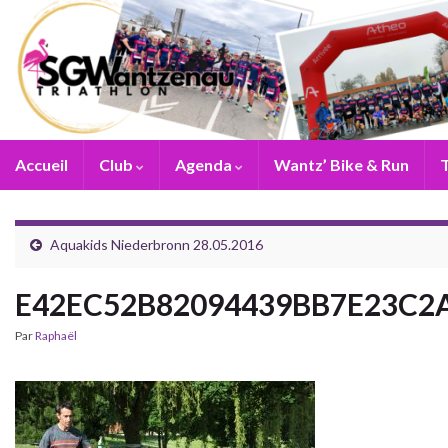
Accueil
Club
Agenda
Wantz’ Bike & Run
T
Aquakids Niederbronn 28.05.2016
E42EC52B82094439BB7E23C2
Par
Raphaël