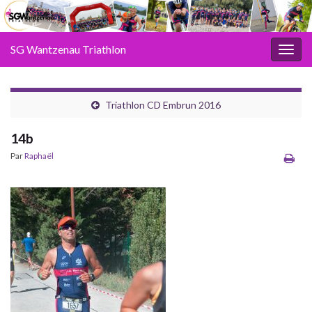
SG Wantzenau Triathlon
Toggl
Triathlon CD Embrun 2016
14b
Par
Raphaël