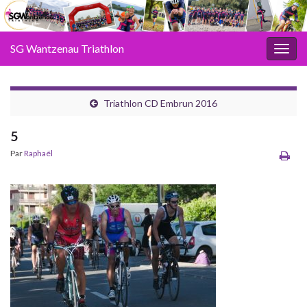
SG Wantzenau Triathlon
Toggl
Triathlon CD Embrun 2016
5
Par
Raphaël