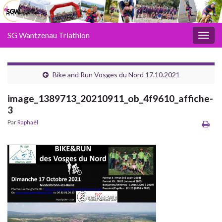
SG Wantzenau Triathlon
Toggl
Bike and Run Vosges du Nord 17.10.2021
image_1389713_20210911_ob_4f9610_affiche-
3
Par
Raphaël