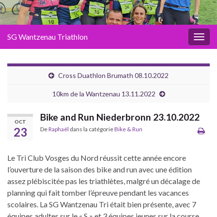
SG Wantzenau Triathlon
Toggl
Cross Duathlon Brumath 08.10.2022
10km de la Wantzenau 13.11.2022
Bike and Run Niederbronn 23.10.2022
OCT
23
De
Raphaël
dans la catégorie
Bike & Run
Le Tri Club Vosges du Nord réussit cette année encore
l’ouverture de la saison des bike and run avec une édition
assez plébiscitée pas les triathlètes, malgré un décalage de
planning qui fait tomber l’épreuve pendant les vacances
scolaires. La SG Wantzenau Tri était bien présente, avec 7
équipes adultes sur le « S » et 3 équipes jeunes sur la course