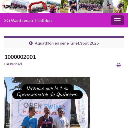
SG Wantzenau Triathlon
Toggl
Aquathlon en série juillet/aout 2025
1000002001
Par
Raphaël