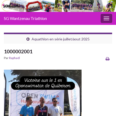
SG Wantzenau Triathlon
Toggl
Aquathlon en série juillet/aout 2025
1000002001
Par
Raphaël