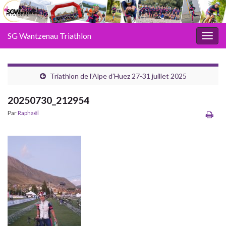
SG Wantzenau Triathlon
Toggl
Triathlon de l’Alpe d’Huez 27-31 juillet 2025
20250730_212954
Par
Raphaël