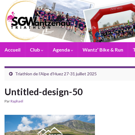
Accueil
Club
Agenda
Wantz’ Bike & Run
T
Triathlon de l’Alpe d’Huez 27-31 juillet 2025
Untitled-design-50
Par
Raphaël