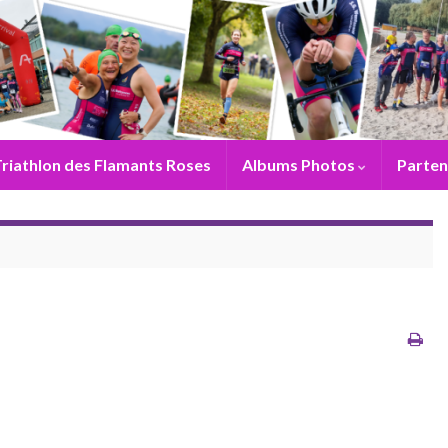
riathlon des Flamants Roses
Albums Photos
Parten