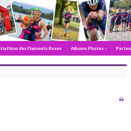
riathlon des Flamants Roses
Albums Photos
Parten