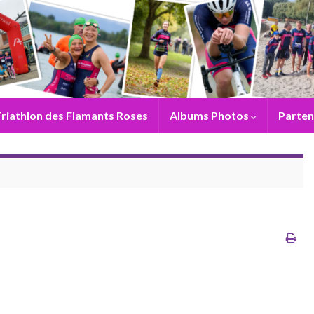
riathlon des Flamants Roses
Albums Photos
Parten