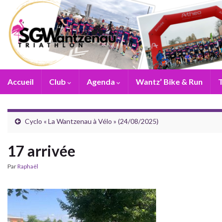
Accueil
Club
Agenda
Wantz’ Bike & Run
T
Cyclo « La Wantzenau à Vélo » (24/08/2025)
17 arrivée
Par
Raphaël