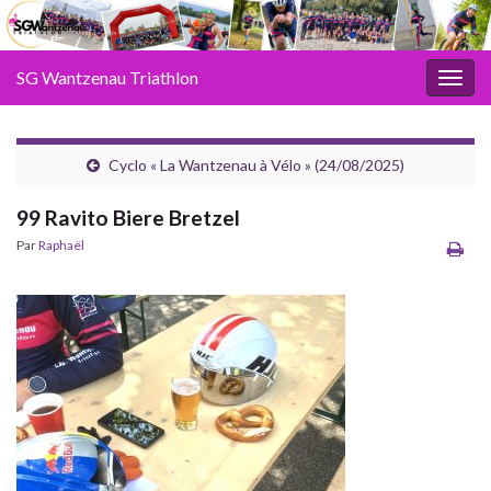
SG Wantzenau Triathlon
Toggl
Cyclo « La Wantzenau à Vélo » (24/08/2025)
99 Ravito Biere Bretzel
Par
Raphaël