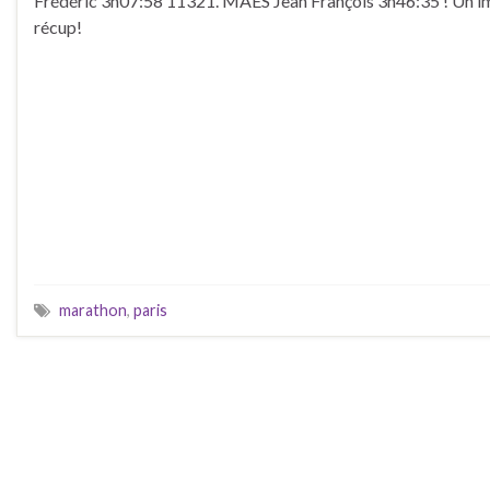
Frédéric 3h07:58 11321. MAES Jean François 3h46:35 ! Un 
récup!
marathon
,
paris