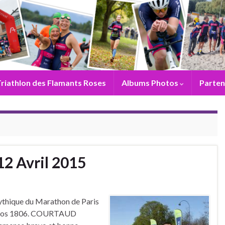
riathlon des Flamants Roses
Albums Photos
Parten
2 Avril 2015
ythique du Marathon de Paris
chronos 1806. COURTAUD