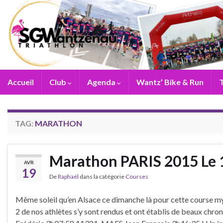
Accueil
Club
Agenda
Wantz’ Bike & Run
T
TAG:
MARATHON
Marathon PARIS 2015 Le 1
AVR
19
De
Raphaël
dans la catégorie
Courses
Même soleil qu’en Alsace ce dimanche là pour cette course m
2 de nos athlètes s’y sont rendus et ont établis de beaux 