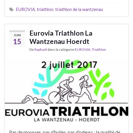
EUROVIA
,
triathlon
,
triathlon de la wantzenau
Eurovia Triathlon La
JUIN
15
Wantzenau Hoerdt
De
Raphaël
dans la catégorie
EUROVIA
,
Triathlon
Pas de mousses, pas d’huiles, pas d’odeurs : la qualité de