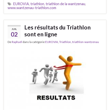
EUROVIA
,
triathlon
,
triathlon de la wantzenau
,
www.wantzenau-triathlon.com
Les résultats du Triathlon
JUIL
02
sont en ligne
De
Raphaël
dans la catégorie
EUROVIA
,
Triathlon
,
triathlon-wantzenau