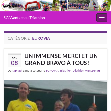
SG Wantzenau Triathlon
Toggl
CATÉGORIE :
EUROVIA
UN IMMENSE MERCI ET UN
JUIL
08
GRAND BRAVO À TOUS !
De
Raphaël
dans la catégorie
EUROVIA
,
Triathlon
,
triathlon-wantzenau